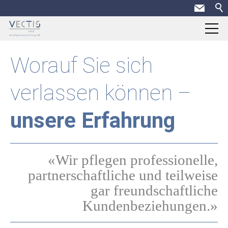
Home
Worauf Sie sich
Dienstleistungen
verlassen können –
Über uns
unsere Erfahrung
Porträt
Philosopie
«Wir pflegen professionelle,
Team
partnerschaftliche und teilweise
Offene Stellen
gar freundschaftliche
Facts + Figures
Kundenbeziehungen.»
Kontakt